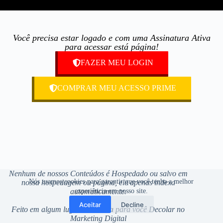
Você precisa estar logado e com uma Assinatura Ativa
para acessar está página!
FAZER MEU LOGIN
COMPRAR MEU ACESSO PRIME
Nenhum de nossos Conteúdos é Hospedado ou salvo em
Nós usamos cookies para garantir que você tenha a melhor
nossa hospedagem ou página, ele apenas indexa
automaticamente.
experiência em nosso site.
Aceitar
Decline
Feito em algum lugar de
Lisboa
para você Decolar no
Marketing Digital