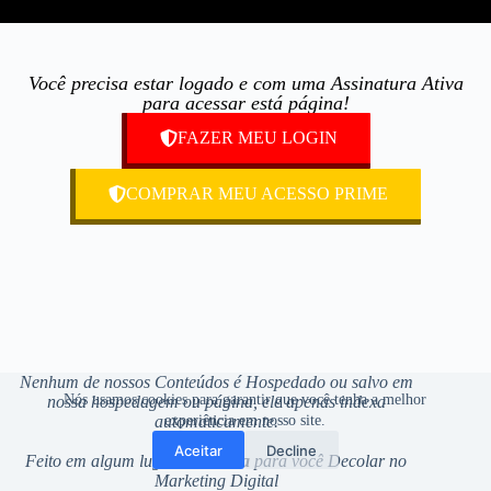
Você precisa estar logado e com uma Assinatura Ativa
para acessar está página!
FAZER MEU LOGIN
COMPRAR MEU ACESSO PRIME
Nenhum de nossos Conteúdos é Hospedado ou salvo em
Nós usamos cookies para garantir que você tenha a melhor
nossa hospedagem ou página, ele apenas indexa
automaticamente.
experiência em nosso site.
Aceitar
Decline
Feito em algum lugar de
Lisboa
para você Decolar no
Marketing Digital