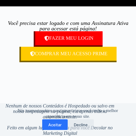
Você precisa estar logado e com uma Assinatura Ativa
para acessar está página!
FAZER MEU LOGIN
COMPRAR MEU ACESSO PRIME
Nenhum de nossos Conteúdos é Hospedado ou salvo em
Nós usamos cookies para garantir que você tenha a melhor
nossa hospedagem ou página, ele apenas indexa
automaticamente.
experiência em nosso site.
Aceitar
Decline
Feito em algum lugar de
Lisboa
para você Decolar no
Marketing Digital