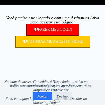
Você precisa estar logado e com uma Assinatura Ativa
para acessar está página!
FAZER MEU LOGIN
COMPRAR MEU ACESSO PRIME
Nenhum de nossos Conteúdos é Hospedado ou salvo em
Nós usamos cookies para garantir que você tenha a melhor
nossa hospedagem ou página, ele apenas indexa
automaticamente.
experiência em nosso site.
Aceitar
Decline
Feito em algum lugar de
Lisboa
para você Decolar no
Marketing Digital